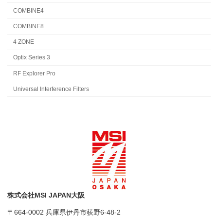
COMBINE4
COMBINE8
4 ZONE
Optix Series 3
RF Explorer Pro
Universal Interference Filters
株式会社MSI JAPAN大阪
〒664-0002 兵庫県伊丹市荻野6-48-2