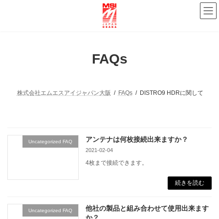
コ
ナ
ン
ビ
テ
ゲ
ン
ー
ツ
シ
へ
ョ
FAQs
ス
ン
キ
に
ッ
移
プ
動
株式会社エムエスアイジャパン大阪
FAQs
DISTRO9 HDRに関して
アンテナは何枚接続出来ますか？
Uncategorized FAQ
2021-02-04
4枚まで接続できます。
続きを読む
他社の製品と組み合わせて使用出来ます
Uncategorized FAQ
か？