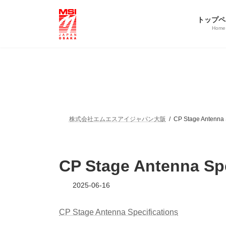
コ
ナ
ン
ビ
トップペ
テ
ゲ
Home
ン
ー
ツ
シ
へ
ョ
ス
ン
キ
に
ッ
移
プ
動
株式会社エムエスアイジャパン大阪
CP Stage Antenna S
CP Stage Antenna Spe
2025-06-16
CP Stage Antenna Specifications