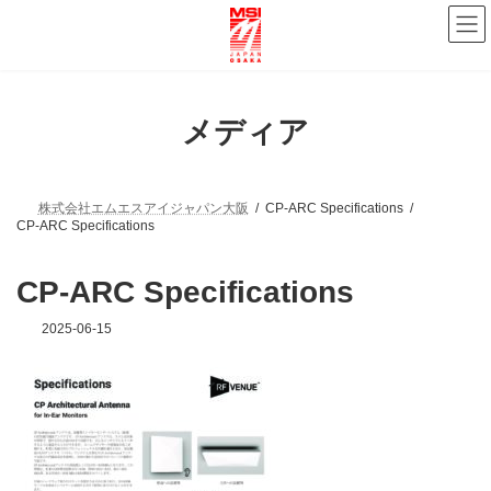
コ
ナ
ン
ビ
テ
ゲ
ン
ー
ツ
シ
へ
ョ
メディア
ス
ン
キ
に
ッ
移
プ
動
株式会社エムエスアイジャパン大阪
CP-ARC Specifications
CP-ARC Specifications
CP-ARC Specifications
2025-06-15