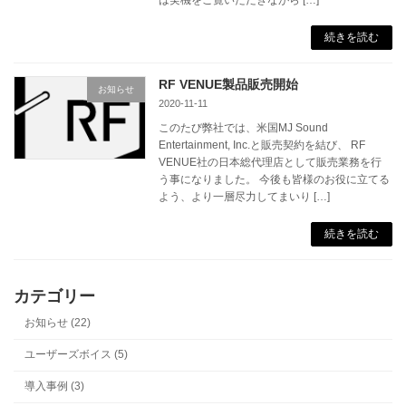
続きを読む
RF VENUE製品販売開始
お知らせ
2020-11-11
このたび弊社では、米国MJ Sound
Entertainment, Inc.と販売契約を結び、 RF
VENUE社の日本総代理店として販売業務を行
う事になりました。 今後も皆様のお役に立てる
よう、より一層尽力してまいり […]
続きを読む
カテゴリー
お知らせ (22)
ユーザーズボイス (5)
導入事例 (3)