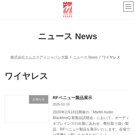
コ
ナ
ン
ビ
テ
ゲ
ン
ー
ツ
シ
へ
ョ
ニュース News
ス
ン
キ
に
ッ
移
プ
動
株式会社エムエスアイジャパン大阪
ニュース News
ワイヤレス
ワイヤレス
RFベニュー製品展示
お知らせ
2026-02-10
2026年2月18日開催の「Martin Audio
BlacklineQ 新製品試聴会」において、オーディ
オブレインズの出展にあわせ、弊社取り扱い製
品 RFベニュー製品を展示いたします。会場で
は実機をご覧いただきながら […]